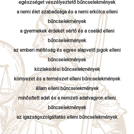
egészséget veszélyeztető bűncselekmények
a nemi élet szabadsága és a nemi erkölcs elleni
bűncselekmények
a gyermekek érdekét sértő és a család elleni
bűncselekmények
az emberi méltóság és egyes alapvető jogok elleni
bűncselekmények
közlekedési bűncselekmények
környezet és a természet elleni bűncselekmények
állam elleni bűncselekmények
minősített adat és a nemzeti adatvagyon elleni
bűncselekmények
az igazságszolgáltatás elleni bűncselekmények