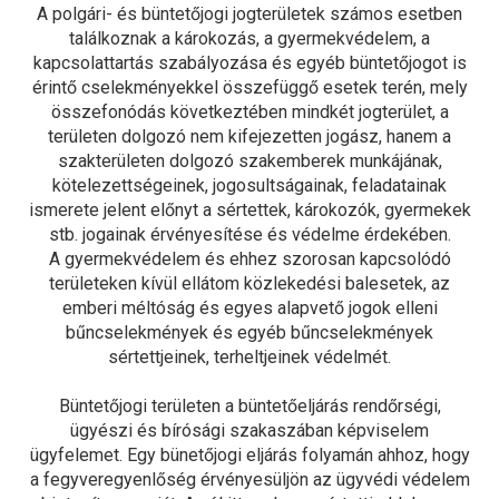
A polgári- és büntetőjogi jogterületek számos esetben
találkoznak a károkozás, a gyermekvédelem, a
kapcsolattartás szabályozása és egyéb büntetőjogot is
érintő cselekményekkel összefüggő esetek terén, mely
összefonódás következtében mindkét jogterület, a
területen dolgozó nem kifejezetten jogász, hanem a
szakterületen dolgozó szakemberek munkájának,
kötelezettségeinek, jogosultságainak, feladatainak
ismerete jelent előnyt a sértettek, károkozók, gyermekek
stb. jogainak érvényesítése és védelme érdekében.
A gyermekvédelem és ehhez szorosan kapcsolódó
területeken kívül ellátom közlekedési balesetek, az
emberi méltóság és egyes alapvető jogok elleni
bűncselekmények és egyéb bűncselekmények
sértettjeinek, terheltjeinek védelmét.
Büntetőjogi területen a büntetőeljárás rendőrségi,
ügyészi és bírósági szakaszában képviselem
ügyfelemet. Egy bünetőjogi eljárás folyamán ahhoz, hogy
a fegyveregyenlőség érvényesüljön az ügyvédi védelem