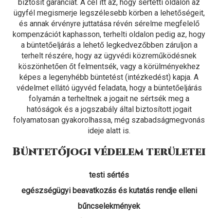
biztosít garanciát. A cél itt az, hogy sértetti oldalon az
ügyfél megismerje legszélesebb körben a lehetőségeit,
és annak érvényre juttatása révén sérelme megfelelő
kompenzációt kaphasson, terhelti oldalon pedig az, hogy
a büntetőeljárás a lehető legkedvezőbben záruljon a
terhelt részére, hogy az ügyvédi közreműködésnek
köszönhetően őt felmentsék, vagy a körülményekhez
képes a legenyhébb büntetést (intézkedést) kapja. A
védelmet ellátó ügyvéd feladata, hogy a büntetőeljárás
folyamán a terheltnek a jogait ne sértsék meg a
hatóságok és a jogszabály által biztosított jogait
folyamatosan gyakorolhassa, még szabadságmegvonás
ideje alatt is.
Büntetőjogi védelem területei
testi sértés
egészségügyi beavatkozás és kutatás rendje elleni
bűncselekmények