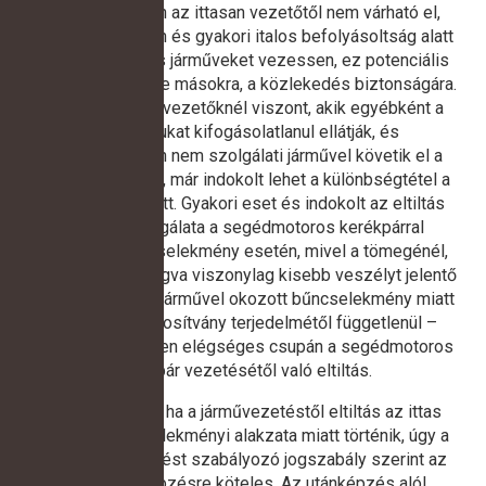
Természetesen az ittasan vezetőtől nem várható el,
hogy szelektáljon és gyakori italos befolyásoltság alatt
csupán bizonyos járműveket vezessen, ez potenciális
veszélyt jelentene másokra, a közlekedés biztonságára.
Azoknál a járművezetőknél viszont, akik egyébként a
szolgálatukat kifogásolatlanul ellátják, és
pihenőidejükben nem szolgálati járművel követik el a
bűncselekményt, már indokolt lehet a különbségtétel a
kategóriák között. Gyakori eset és indokolt az eltiltás
körének vizsgálata a segédmotoros kerékpárral
elkövetett bűncselekmény esetén, mivel a tömegénél,
sebességénél fogva viszonylag kisebb veszélyt jelentő
gépi meghajtású járművel okozott bűncselekmény miatt
– a vezetői jogosítvány terjedelmétől függetlenül –
valószínűsíthetően elégséges csupán a segédmotoros
kerékpár vezetésétől való eltiltás.
Az utánképzés: ha a járművezetéstől eltiltás az ittas
vezetés bűncselekményi alakzata miatt történik, úgy a
közúti közlekedést szabályozó jogszabály szerint az
elítélt utánképzésre köteles. Az utánképzés alól