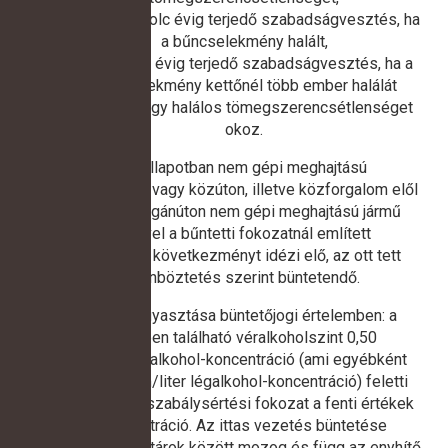
két évtől nyolc évig terjedő szabadságvesztés, ha
a bűncselekmény halált,
öt évtől tíz évig terjedő szabadságvesztés, ha a
bűncselekmény kettőnél több ember halálát
okozza, vagy halálos tömegszerencsétlenséget
okoz.
Aki ittas állapotban nem gépi meghajtású
úszólétesítmény vagy közúton, illetve közforgalom elől
el nem zárt magánúton nem gépi meghajtású jármű
vezetésével a bűntetti fokozatnál említett
meghatározott következményt idézi elő, az ott tett
megkülönböztetés szerint büntetendő.
Az alkohol fogyasztása büntetőjogi értelemben: a
szervezetben található véralkoholszint 0,50
gramm/liter véralkohol-koncentráció (ami egyébként
0,25 milligramm/liter légalkohol-koncentráció) feletti
értéket jelent, a szabálysértési fokozat a fenti értékek
alatti koncentráció. Az ittas vezetés büntetése
viszonylag tág határok között mozog és függ az enyhítő