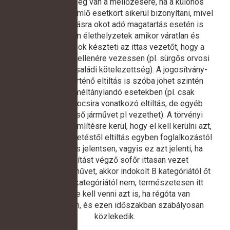
mégis lehetőség van a mellőzésére, ha a különös
méltánylást érdemlő esetkört sikerül bizonyítani, mivel
kötelező eltiltásra okot adó magatartás esetén is
akadnak olyan élethelyzetek amikor váratlan és
méltányolható ok készteti az ittas vezetőt, hogy a
törvényi tilalom ellenére vezessen (pl. sürgős orvosi
vészhelyzet, családi kötelezettség). A jogosítvány-
kategóriára történő eltiltás is szóba jöhet szintén
különösen méltánylandó esetekben (pl. csak
személygépkocsira vonatkozó eltiltás, de egyéb
kategóriába eső járművet pl vezethet). A törvényi
indoklásban is említésre kerül, hogy el kell kerülni azt,
hogy a járművezetéstől eltiltás egyben foglalkozástól
való eltiltást is jelentsen, vagyis ez azt jelenti, ha
teherszállítást végző sofőr ittasan vezet
személygépjárművet, akkor indokolt B kategóriától őt
eltiltani, de C kategóriától nem, természetesen itt
figyelembe kell venni azt is, ha régóta van
alkalmazásban, és ezen időszakban szabályosan
közlekedik.