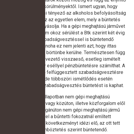
és súlyosító körülményektől. Ismert ugyan, hogy
büntetéskiszabási tényező az alkoholos befolyásoltság
foka, de nem ez az egyetlen elem, mely a büntetés
kiszabását befolyásolja. Ha a gépi meghajtású járművet
vezető terhelt nem okoz sérülést a Btk szerint két évig
terjedő szabadságvesztéssel is büntetendő
magatartása, noha ez nem jelenti azt, hogy ittas
vezetésért valaki börtönbe kerülne. Természtesen függ
attól is, hogy a vezető visszaeső, esetleg ismételt
elkövető, de nagy eséllyel pénzbüntetésre számíthat. A
gyakori elkövető felfüggesztett szabadságvesztésre
számíthat, de többszöri ismétlődés esetén
végrehajtandó szabadságvesztés büntetést is kaphat.
Aki ittas állapotban nem gépi meghajtású
úszólétesítmény vagy közúton, illetve közforgalom elől
el nem zárt magánúton nem gépi meghajtású jármű
vezetésével a bűntetti fokozatnál említett
meghatározott következményt idézi elő, az ott tett
megkülönböztetés szerint büntetendő.