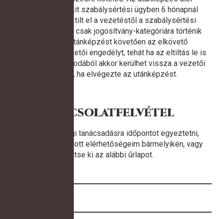
mentesül az, akit szabálysértési ügyben 6 hónapnál
rövidebb időre tilt el a vezetéstől a szabálysértési
hatóság, vagy ha csak jogosítvány-kategóriára történik
az eltiltás. Utánképzést követően az elkövető
visszakapja a vezetői engedélyt, tehát ha az eltiltás le is
telik, az okmányirodából akkor kerülhet vissza a vezetői
engedély, ha elvégezte az utánképzést.
KAPCSOLATFELVÉTEL
Ha szeretne jogi tanácsadásra időpontot egyeztetni,
keressen megadott elérhetőségeim bármelyikén, vagy
töltse ki az alábbi űrlapot.