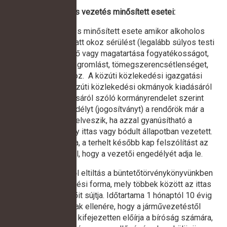
Az ittas vezetés minősített esetei:
Az ittas vezetés minősített esete amikor alkoholos
befolyásoltság alatt okoz sérülést (legalább súlyos testi
sértést) a vezető vagy magatartása fogyatékosságot,
súlyos egészségromlást, tömegszerencsétlenséget,
vagy halált okoz. A közúti közlekedési igazgatási
feladatokról, a közúti közlekedési okmányok kiadásáról
és visszavonásáról szóló kormányrendelet szerint
a vezetői engedélyt (jogosítványt) a rendőrök már a
helyszínen elveszik, ha azzal gyanúsítható a
járművezető, hogy ittas vagy bódult állapotban vezetett.
Ha ez elmaradna, a terhelt később kap felszólítást az
okmányirodától, hogy a vezetői engedélyét adja le.
A járművezetéstől eltiltás a büntetőtörvénykönyvünkben
is említett büntetési forma, mely többek között az ittas
vezetés elkövetőit sújtja. Időtartama 1 hónaptól 10 évig
terjedhet. Annak ellenére, hogy a járművezetéstől
eltiltást a törvény kifejezetten előírja a bíróság számára,