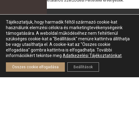
irányelve
valamint az
Általános Szerződési Feltételei
érvényesek.
Tájékoztatjuk, hogy harmadik féltől származó cookie-kat
HASZNOS LINKEK
használunk elemzési célokra és marketingtevékenységeink
támogatására. A weboldal működéséhez nem feltétlenül
CSALÁDJOG
szükséges cookie-kat a "Beállítások" menüre kattintva állíthatja
be vagy utasíthatja el. A cookie-kat az "Összes cookie
POLGÁRI JOG
elfogadása" gombra kattintva is elfogadhatja. További
BÜNTETŐJOG
információkért tekintse meg
Adatkezelési Tájékoztatónkat
.
ADATVÉDELEM
Összes cookie elfogadása
Beállítások
RÓLAM
BLOG
KAPCSOLAT
JOGI DOKUMENTUMOK
IMPRESSZUM
ADATVÉDELMI NYILATKOZAT
COOKIE SZABÁLYZAT