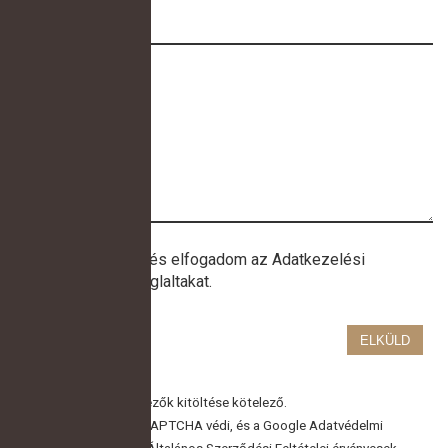
elolvastam és elfogadom az
Adatkezelési
Tájékoztatóban
foglaltakat.
*A csillaggal jelölt mezők kitöltése kötelező.
Ezt a webhelyet a reCAPTCHA védi, és a
Google Adatvédelmi