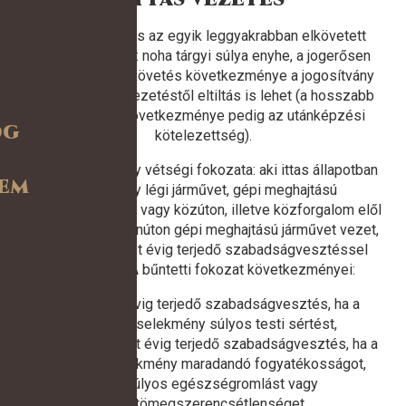
Az ittas vezetés az egyik leggyakrabban elkövetett
bűncselekmény: noha tárgyi súlya enyhe, a jogerősen
megállapított elkövetés következménye a jogosítvány
elvétele, járművezetéstől eltiltás is lehet (a hosszabb
idejű eltiltás következménye pedig az utánképzési
og
kötelezettség).
A bűncselekmény vétségi fokozata: aki ittas állapotban
em
vasúti vagy légi járművet, gépi meghajtású
úszólétesítményt vagy közúton, illetve közforgalom elől
el nem zárt magánúton gépi meghajtású járművet vezet,
vétség miatt két évig terjedő szabadságvesztéssel
büntetendő. A bűntetti fokozat következményei:
három évig terjedő szabadságvesztés, ha a
bűncselekmény súlyos testi sértést,
egy évtől öt évig terjedő szabadságvesztés, ha a
bűncselekmény maradandó fogyatékosságot,
súlyos egészségromlást vagy
tömegszerencsétlenséget,