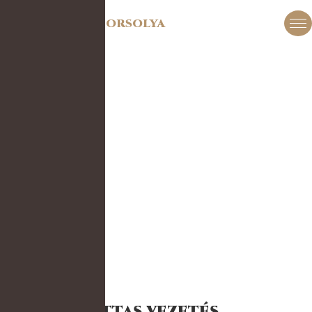
DR. SZABÓ ORSOLYA
Ittas vezetés